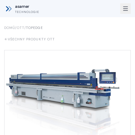
asamer
TECHNOLOGIE
DOMŮ
/
OTT
/
TOPEDGE
VŠECHNY PRODUKTY OTT