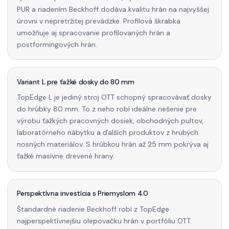
PUR a riadením Beckhoff dodáva kvalitu hrán na najvyššej
úrovni v nepretržitej prevádzke. Profilová škrabka
umožňuje aj spracovanie profilovaných hrán a
postformingových hrán.
Variant L pre ťažké dosky do 80 mm
TopEdge L je jediný stroj OTT schopný spracovávať dosky
do hrúbky 80 mm. To z neho robí ideálne riešenie pre
výrobu ťažkých pracovných dosiek, obchodných pultov,
laboratórneho nábytku a ďalších produktov z hrubých
nosných materiálov. S hrúbkou hrán až 25 mm pokrýva aj
ťažké masívne drevené hrany.
Perspektívna investícia s Priemyslom 4.0
Štandardné riadenie Beckhoff robí z TopEdge
najperspektívnejšiu olepovačku hrán v portfóliu OTT.