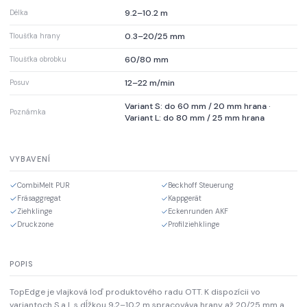
9.2–10.2 m
Délka
0.3–20/25 mm
Tloušťka hrany
60/80 mm
Tloušťka obrobku
12–22 m/min
Posuv
Variant S: do 60 mm / 20 mm hrana ·
Poznámka
Variant L: do 80 mm / 25 mm hrana
VYBAVENÍ
CombiMelt PUR
Beckhoff Steuerung
Fräsaggregat
Kappgerät
Ziehklinge
Eckenrunden AKF
Druckzone
Profilziehklinge
POPIS
TopEdge je vlajková loď produktového radu OTT. K dispozícii vo
variantoch S a L s dĺžkou 9,2–10,2 m spracováva hrany až 20/25 mm a