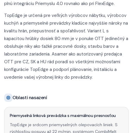
plnú integráciu Priemyslu 4.0 rovnako ako pri FlexEdge.
TopEdge je určená pre veľkých výrobcov nábytku, výrobcov
kuchýň a priemyselné prevádzky kladúce najvyššie nároky na
kvalitu hrán, priepustnosť a spoľahlivosť. Variant L s
kapacitou hrúbky dosiek 80 mm je v ponuke OTT jedinečný a
obsluhuje niky ako ťažké pracovné dosky, stavbu barov a
laboratórne zariadenia. Asamer ako autorizovaný predajca
OTT pre CZ, SK a HU rád poradí so všetkými možnosťami
konfigurácie TopEdge a podporí plánovanie, inštaláciu a
uvedenie vašej výrobnej linky do prevádzky.
Oblasti nasazení
Priemyselná linková prevádzka s maximálnou presnosťou
TopEdge je srdcom priemyselných olepovacích liniek. S
rýchlosťou posuvu až 22 m/min, systémom CombiMelt