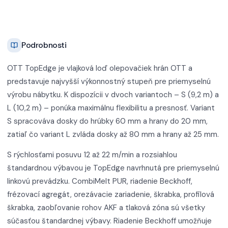
Podrobnosti
OTT TopEdge je vlajková loď olepovačiek hrán OTT a
predstavuje najvyšší výkonnostný stupeň pre priemyselnú
výrobu nábytku. K dispozícii v dvoch variantoch – S (9,2 m) a
L (10,2 m) – ponúka maximálnu flexibilitu a presnosť. Variant
S spracováva dosky do hrúbky 60 mm a hrany do 20 mm,
zatiaľ čo variant L zvláda dosky až 80 mm a hrany až 25 mm.
S rýchlosťami posuvu 12 až 22 m/min a rozsiahlou
štandardnou výbavou je TopEdge navrhnutá pre priemyselnú
linkovú prevádzku. CombiMelt PUR, riadenie Beckhoff,
frézovací agregát, orezávacie zariadenie, škrabka, profilová
škrabka, zaobľovanie rohov AKF a tlaková zóna sú všetky
súčasťou štandardnej výbavy. Riadenie Beckhoff umožňuje