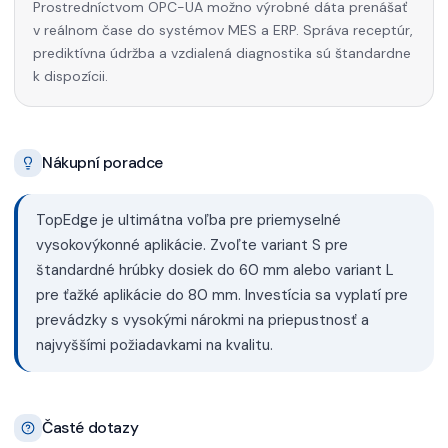
Prostredníctvom OPC-UA možno výrobné dáta prenášať
v reálnom čase do systémov MES a ERP. Správa receptúr,
prediktívna údržba a vzdialená diagnostika sú štandardne
k dispozícii.
Nákupní poradce
TopEdge je ultimátna voľba pre priemyselné
vysokovýkonné aplikácie. Zvoľte variant S pre
štandardné hrúbky dosiek do 60 mm alebo variant L
pre ťažké aplikácie do 80 mm. Investícia sa vyplatí pre
prevádzky s vysokými nárokmi na priepustnosť a
najvyššími požiadavkami na kvalitu.
Časté dotazy