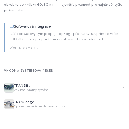
obrobky do hrúbky 60/80 mm – najvyššia presnosť pre najnáročnejšie
požiadavky.
Softwarová integrace
Náš softwarový tým propojí TopEdge přes OPC-UA přímo s vaším
ERP/MES – bez proprietárního softwaru, bez vendor lock-in.
VÍCE INFORMACÍ
VHODNÁ SYSTÉMOVÁ ŘEŠENÍ
TRANSlift
Zdvíhací vratný systém
TRANSedge
Optimalizované pre olepovacie linky