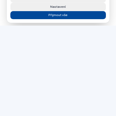
Nastavení
Přijmout vše
asamer technologie
GMBH
Už viac ako 30 rokov váš partner pre priemyselné riešenia
na spracovanie dreva, plastov a kovov.
Česká republika
Slovensko
Maďarsko
PŘÍMÝ KONTAKT
+43 664 26 33 132
(AT)
+420 724 056 965
(CZ)
office@asamer.net