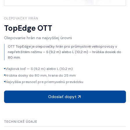
OLEPOVAČKY HRÁN
TopEdge
OTT
Olepovanie hrán na najvyššej úrovni
OTT TopEdge je olepovačky hrán pro průmyslové velkoprovozy v
nepřetržitém režimu – S (9,2 m) alebo L (10,2 m) – hrúbka dosiek do
80 mm.
Vlajková loď — S (9,2 m) alebo L (10,2 m)
Hrúbka dosky do 80 mm, hrana do 25 mm
Najvyššia presnosť pre priemyselnú prevádzku
Odoslať dopyt
TECHNICKÉ ÚDAJE