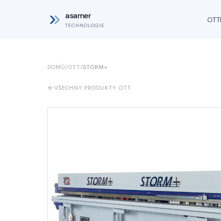
asamer
OTT
TECHNOLOGIE
DOMŮ
/
OTT
/
STORM+
VŠECHNY PRODUKTY OTT