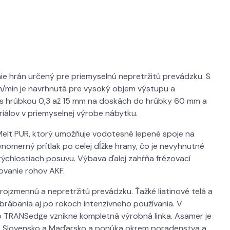
e hrán určený pre priemyselnú nepretržitú prevádzku. S
 m/min je navrhnutá pre vysoký objem výstupu a
y s hrúbkou 0,3 až 15 mm na doskách do hrúbky 60 mm a
iálov v priemyselnej výrobe nábytku.
lt PUR, ktorý umožňuje vodotesné lepené spoje na
ovnomerný prítlak po celej dĺžke hrany, čo je nevyhnutné
 rýchlostiach posuvu. Výbava ďalej zahŕňa frézovací
ovanie rohov AKF.
ojzmennú a nepretržitú prevádzku. Ťažké liatinové telá a
obrábania aj po rokoch intenzívneho používania. V
o TRANSedge vznikne kompletná výrobná linka. Asamer je
u, Slovensko a Maďarsko a ponúka okrem poradenstva a