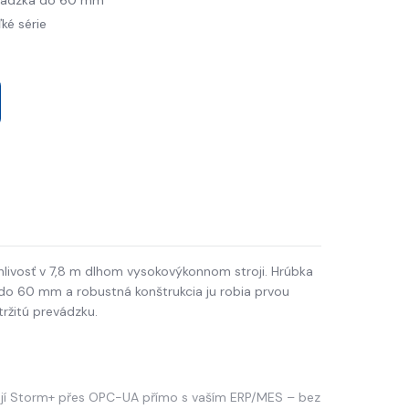
evádzka do 60 mm
ké série
hlivosť v 7,8 m dlhom vysokovýkonnom stroji. Hrúbka
do 60 mm a robustná konštrukcia ju robia prvou
ržitú prevádzku.
jí Storm+ přes OPC-UA přímo s vaším ERP/MES – bez