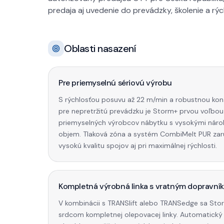
predaja aj uvedenie do prevádzky, školenie a rý
Oblasti nasazení
Pre priemyselnú sériovú výrobu
S rýchlosťou posuvu až 22 m/min a robustnou kon
pre nepretržitú prevádzku je Storm+ prvou voľbou
priemyselných výrobcov nábytku s vysokými náro
objem. Tlaková zóna a systém CombiMelt PUR zaru
vysokú kvalitu spojov aj pri maximálnej rýchlosti.
Kompletná výrobná linka s vratným dopravní
V kombinácii s TRANSlift alebo TRANSedge sa Sto
srdcom kompletnej olepovacej linky. Automatický