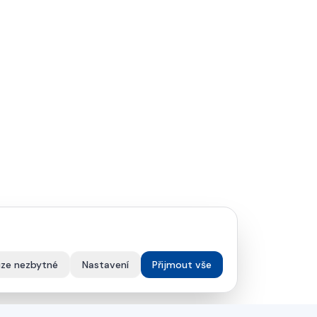
ze nezbytné
Nastavení
Přijmout vše