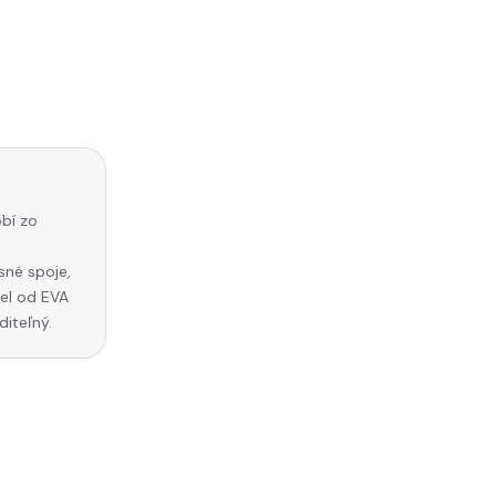
bí zo
sné spoje,
iel od EVA
iteľný.