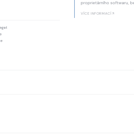
proprietárního softwaru, b
VÍCE INFORMACÍ
egat
e
ne