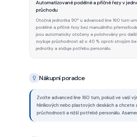
Automatizované podélné a příčné řezy v jed
průchodu
Otočná jednotka 90° u advanced line 160 turn um
podélné a příčné řezy bez manuálního přemisťová
jsou automaticky otočeny a polohovány pro další 
zvyšuje průchodnost až o 40 % oproti strojům b
jednotky a snižuje potřebu personálu.
Nákupní poradce
Zvolte advanced line 160 turn, pokud ve vaší v
hliníkových nebo plastových deskách a chcete a
průchodnosti a nižší potřebě personálu. Asamer 