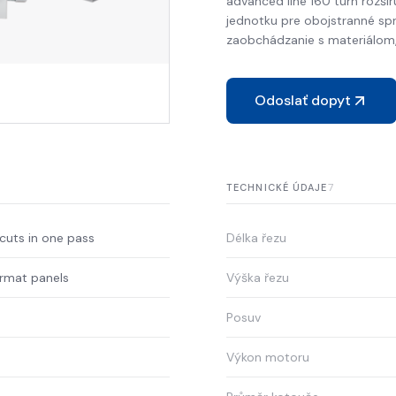
advanced line 160 turn rozš
jednotku pre obojstranné s
zaobchádzanie s materiálom,
Odoslať dopyt
7
TECHNICKÉ ÚDAJE
cuts in one pass
Délka řezu
ormat panels
Výška řezu
Posuv
Výkon motoru