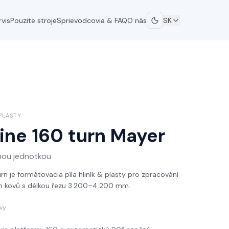
rvis
Pouzite stroje
Sprievodcovia & FAQ
O nás
SK
PLASTY
ine 160 turn
Mayer
nou jednotkou
n je formátovacia píla hliník & plasty pro zpracování
ých kovů s délkou řezu 3.200–4.200 mm.
vy