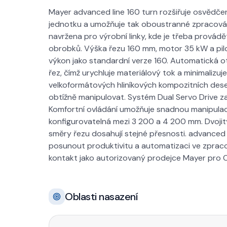
Mayer advanced line 160 turn rozšiřuje osvědč
jednotku a umožňuje tak oboustranné zpracování
navržena pro výrobní linky, kde je třeba provád
obrobků. Výška řezu 160 mm, motor 35 kW a pil
výkon jako standardní verze 160. Automatická ot
řez, čímž urychluje materiálový tok a minimalizuj
velkoformátových hliníkových kompozitních dese
obtížně manipulovat. Systém Dual Servo Drive za
Komfortní ovládání umožňuje snadnou manipulaci
konfigurovatelná mezi 3 200 a 4 200 mm. Dvojitý
směry řezu dosahují stejné přesnosti. advanced l
posunout produktivitu a automatizaci ve zpracová
kontakt jako autorizovaný prodejce Mayer pro C
Oblasti nasazení