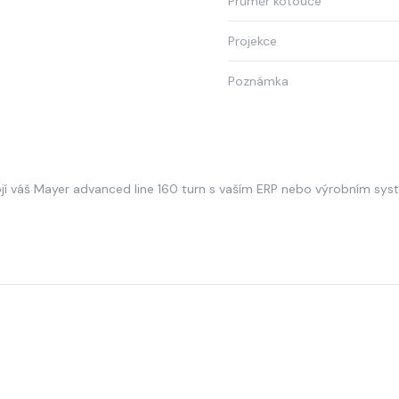
Průměr kotouče
Projekce
Poznámka
jí váš Mayer advanced line 160 turn s vaším ERP nebo výrobním sy