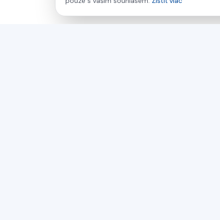
pouze s vaším souhlasem.
Zistiť viac
asamer technologie
GMBH
Už viac ako 30 rokov váš partner pre priemyselné
riešenia na spracovanie dreva, plastov a kovov.
Česká republika
Slovensko
Maďarsko
© 2026 Asamer Technologie GmbH a Asamer s.r.o. Vš