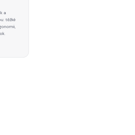
k a
u: těžké
gonomii,
ok.