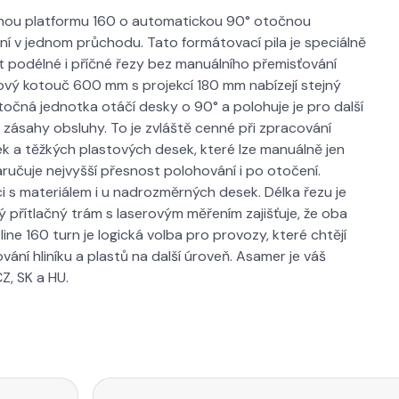
enou platformu 160 o automatickou 90° otočnou
 v jednom průchodu. Tato formátovací pila je speciálně
ět podélné i příčné řezy bez manuálního přemisťování
ový kotouč 600 mm s projekcí 180 mm nabízejí stejný
očná jednotka otáčí desky o 90° a polohuje je pro další
e zásahy obsluhy. To je zvláště cenné při zpracování
k a těžkých plastových desek, které lze manuálně jen
ručuje nejvyšší přesnost polohování i po otočení.
 s materiálem i u nadrozměrných desek. Délka řezu je
 přítlačný trám s laserovým měřením zajišťuje, že oba
ine 160 turn je logická volba pro provozy, které chtějí
ní hliníku a plastů na další úroveň. Asamer je váš
Z, SK a HU.