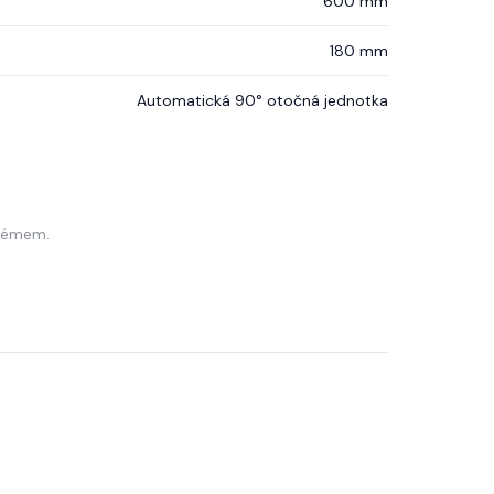
600 mm
180 mm
Automatická 90° otočná jednotka
stémem.