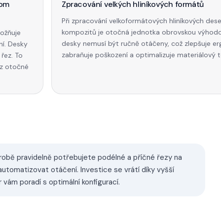
nom
Zpracování velkých hliníkových formátů
Při zpracování velkoformátových hliníkových dese
kompozitů je otočná jednotka obrovskou výhodo
ožňuje
desky nemusí být ručně otáčeny, což zlepšuje er
ní. Desky
zabraňuje poškození a optimalizuje materiálový t
řez. To
ez otočné
ýrobě pravidelně potřebujete podélné a příčné řezy na
utomatizovat otáčení. Investice se vrátí díky vyšší
vám poradí s optimální konfigurací.