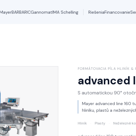
Mayer
BARBARIC
Gannomat
IMA Schelling
Riešenia
Financovanie
Se
FORMÁTOVACIA PÍLA HLINÍK & 
advanced l
S automatickou 90° otoč
Mayer advanced line 160 tur
hliníku, plastů a neželezn
Hliník
·
Plasty
·
Neželezné ko