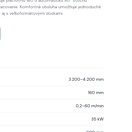
iruje platformu 160 o automatickú 90° otočnú
pracovanie. Komfortná obsluha umožňuje jednoduché
 aj s veľkoformátovými doskami.
3.200–4.200 mm
160 mm
0,2–60 m/min
35 kW