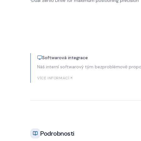
Dual Servo Drive for maximum positioning precision
Softwarová integrace
Náš interní softwarový tým bezproblémově propo
VÍCE INFORMACÍ
Podrobnosti