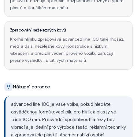
posuvu umožňuje optimální přizpůsobení různým typům
plastů a tloušťkám materiálu.
Zpracování neželezných kovů
Kromě hliníku zpracovává advanced line 100 také mosaz,
měď a další neželezné kovy. Konstrukce s nízkými
vibracemi a precizní vedení pilového vozíku zaručují
přesné výsledky i u citlivých materiálů.
Nákupní poradce
advanced line 100 je vaše volba, pokud hledáte
osvědčenou formátovací pilu pro hliník a plasty ve
třídě 100 mm. Přesvědčí spolehlivostí a řezy bez
vibrací a je ideální pro výrobce fasád, reklamní techniky
a zpracovatele plastů. Asamer nabízí osobní