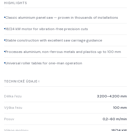
HIGHLIGHTS
Classic aluminium panel saw — proven in thousands of installations
18/24 kW motor for vibration-free precision cuts
Stable construction with excellent saw carriage guidance
Processes aluminium, non-ferrous metals and plastics up to 100 mm
Universal roller tables for one-man operation
TECHNICKÉ ÚDAJE
4
Délka řezu
3.200–4.200 mm
Výška řezu
100 mm
Posuv
0,2–60 m/min
Výkon motoru
18/24 kW