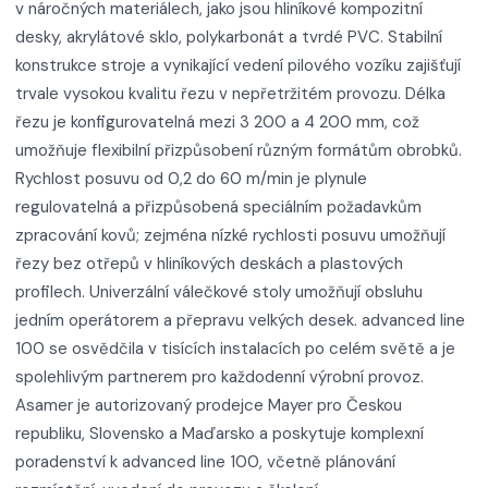
v náročných materiálech, jako jsou hliníkové kompozitní
desky, akrylátové sklo, polykarbonát a tvrdé PVC. Stabilní
konstrukce stroje a vynikající vedení pilového vozíku zajišťují
trvale vysokou kvalitu řezu v nepřetržitém provozu. Délka
řezu je konfigurovatelná mezi 3 200 a 4 200 mm, což
umožňuje flexibilní přizpůsobení různým formátům obrobků.
Rychlost posuvu od 0,2 do 60 m/min je plynule
regulovatelná a přizpůsobená speciálním požadavkům
zpracování kovů; zejména nízké rychlosti posuvu umožňují
řezy bez otřepů v hliníkových deskách a plastových
profilech. Univerzální válečkové stoly umožňují obsluhu
jedním operátorem a přepravu velkých desek. advanced line
100 se osvědčila v tisících instalacích po celém světě a je
spolehlivým partnerem pro každodenní výrobní provoz.
Asamer je autorizovaný prodejce Mayer pro Českou
republiku, Slovensko a Maďarsko a poskytuje komplexní
poradenství k advanced line 100, včetně plánování