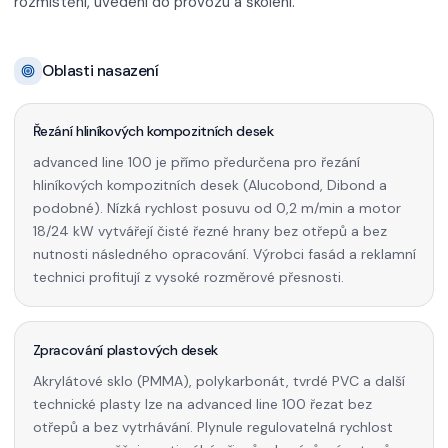
rozmístění, uvedení do provozu a školení.
Oblasti nasazení
Řezání hliníkových kompozitních desek
advanced line 100 je přímo předurčena pro řezání
hliníkových kompozitních desek (Alucobond, Dibond a
podobné). Nízká rychlost posuvu od 0,2 m/min a motor
18/24 kW vytvářejí čisté řezné hrany bez otřepů a bez
nutnosti následného opracování. Výrobci fasád a reklamní
technici profitují z vysoké rozměrové přesnosti.
Zpracování plastových desek
Akrylátové sklo (PMMA), polykarbonát, tvrdé PVC a další
technické plasty lze na advanced line 100 řezat bez
otřepů a bez vytrhávání. Plynule regulovatelná rychlost