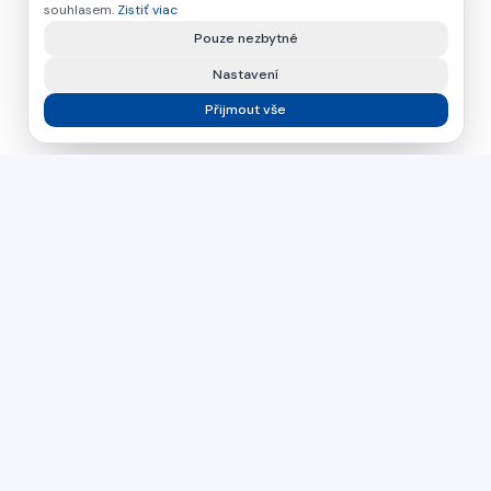
souhlasem.
Zistiť viac
Pouze nezbytné
Nastavení
Přijmout vše
asamer technologie
GMBH
Už viac ako 30 rokov váš partner pre priemyselné riešenia
na spracovanie dreva, plastov a kovov.
Česká republika
Slovensko
Maďarsko
PŘÍMÝ KONTAKT
+43 664 26 33 132
(AT)
+420 724 056 965
(CZ)