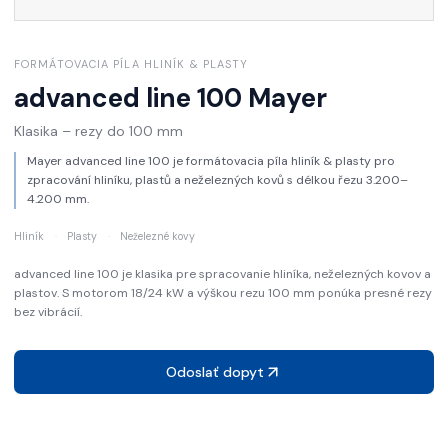
FORMÁTOVACIA PÍLA HLINÍK & PLASTY
advanced line 100
Mayer
Klasika – rezy do 100 mm
Mayer advanced line 100 je formátovacia píla hliník & plasty pro
zpracování hliníku, plastů a neželezných kovů s délkou řezu 3.200–
4.200 mm.
Hliník
·
Plasty
·
Neželezné kovy
advanced line 100 je klasika pre spracovanie hliníka, neželezných kovov a
plastov. S motorom 18/24 kW a výškou rezu 100 mm ponúka presné rezy
bez vibrácií.
Odoslať dopyt