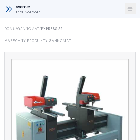
asamer
TECHNOLOGIE
DOMŮ
/
GANNOMAT
/
EXPRESS S5
VŠECHNY PRODUKTY GANNOMAT