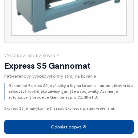
VŔTAČKY A LISY NA KOVANIE
Express S5
Gannomat
Päťvretenový vysokovýkonný stroj na kovanie
Gannomat Express S5 je vŕtačky a lisy na kovanie – automaticky vrtá a
zalisovává kování jako závěsy, garnýže a spojovníky. Asamer je
autorizovaný prodejce Gannomat pro CZ, SK a HU.
Express S5 je najvýkonnejší z radu Express s piatimi vretenami.
Odoslať dopyt