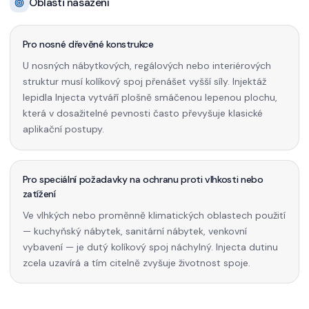
Oblasti nasazení
Pro nosné dřevěné konstrukce
U nosných nábytkových, regálových nebo interiérových
struktur musí kolíkový spoj přenášet vyšší síly. Injektáž
lepidla Injecta vytváří plošně smáčenou lepenou plochu,
která v dosažitelné pevnosti často převyšuje klasické
aplikační postupy.
Pro speciální požadavky na ochranu proti vlhkosti nebo
zatížení
Ve vlhkých nebo proměnně klimatických oblastech použití
— kuchyňský nábytek, sanitární nábytek, venkovní
vybavení — je dutý kolíkový spoj náchylný. Injecta dutinu
zcela uzavírá a tím citelně zvyšuje životnost spoje.