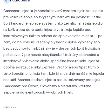
Podrobnosti
Gannomat Injecta je špecializovaný systém injektáže lepidla
pre kolíkové spoje so zvýšenými nárokmi na pevnosť. Zatiaľ
čo štandardné lepiace systémy ako Leimfix nanášajú lepidlo
na kolík alebo do vrtania, Injecta vstrekuje lepidlo pod
kontrolovaným tlakom priamo do spojovacieho miesta — po
tom, čo bol kolík už vsadený. Výsledok: úplne vyplnený spoj
bez vzduchových inklúzií, aký je v drevených konštrukciách
požadovaný pre nosné nábytkárske štruktúry, obchodné a
interiérové vybavenie alebo špeciálne konštrukcie. Injecta
dopĺňa existujúce linky Express, Vector alebo Spectrum o
túto špeciálnu funkciu tam, kde štandardné nanášanie lepidla
nestačí. Asamer dodáva Injecta ako autorizovaný predajca
Gannomat pre Česko, Slovensko a Maďarsko, vrátane
zapojenia do existujúcich výrobných liniek.