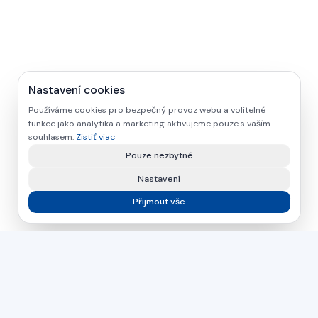
Nastavení cookies
Používáme cookies pro bezpečný provoz webu a volitelné
funkce jako analytika a marketing aktivujeme pouze s vaším
souhlasem.
Zistiť viac
Pouze nezbytné
Nastavení
Přijmout vše
asamer technologie
GMBH
Už viac ako 30 rokov váš partner pre priemyselné riešenia