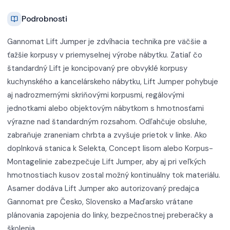
Podrobnosti
Gannomat Lift Jumper je zdvíhacia technika pre väčšie a
ťažšie korpusy v priemyselnej výrobe nábytku. Zatiaľ čo
štandardný Lift je koncipovaný pre obvyklé korpusy
kuchynského a kancelárskeho nábytku, Lift Jumper pohybuje
aj nadrozmernými skriňovými korpusmi, regálovými
jednotkami alebo objektovým nábytkom s hmotnosťami
výrazne nad štandardným rozsahom. Odľahčuje obsluhe,
zabraňuje zraneniam chrbta a zvyšuje prietok v linke. Ako
doplnková stanica k Selekta, Concept lisom alebo Korpus-
Montagelinie zabezpečuje Lift Jumper, aby aj pri veľkých
hmotnostiach kusov zostal možný kontinuálny tok materiálu.
Asamer dodáva Lift Jumper ako autorizovaný predajca
Gannomat pre Česko, Slovensko a Maďarsko vrátane
plánovania zapojenia do linky, bezpečnostnej preberačky a
školenia.