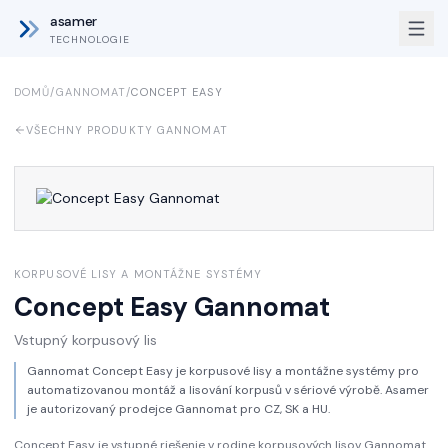
asamer
TECHNOLOGIE
DOMŮ
/
GANNOMAT
/
CONCEPT EASY
VŠECHNY PRODUKTY GANNOMAT
KORPUSOVÉ LISY A MONTÁŽNE SYSTÉMY
Concept Easy
Gannomat
Vstupný korpusový lis
Gannomat Concept Easy je korpusové lisy a montážne systémy pro
automatizovanou montáž a lisování korpusů v sériové výrobě. Asamer
je autorizovaný prodejce Gannomat pro CZ, SK a HU.
Concept Easy je vstupné riešenie v rodine korpusových lisov Gannomat.