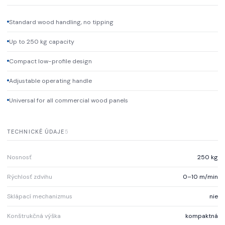
Standard wood handling, no tipping
Up to 250 kg capacity
Compact low-profile design
Adjustable operating handle
Universal for all commercial wood panels
TECHNICKÉ ÚDAJE
5
Nosnosť
250 kg
Rýchlosť zdvihu
0–10 m/min
Sklápací mechanizmus
nie
Konštrukčná výška
kompaktná