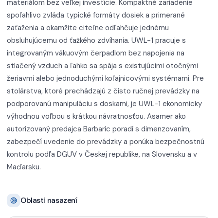
materiálom bez veľkej investície. Kompaktné zariadenie
spoľahlivo zvláda typické formáty dosiek a primerané
zaťaženia a okamžite citeľne odľahčuje jednému
obsluhujúcemu od ťažkého zdvíhania. UWL-1 pracuje s
integrovaným vákuovým čerpadlom bez napojenia na
stlačený vzduch a ľahko sa spája s existujúcimi otočnými
žeriavmi alebo jednoduchými koľajnicovými systémami. Pre
stolárstva, ktoré prechádzajú z čisto ručnej prevádzky na
podporovanú manipuláciu s doskami, je UWL-1 ekonomicky
výhodnou voľbou s krátkou návratnosťou. Asamer ako
autorizovaný predajca Barbaric poradí s dimenzovaním,
zabezpečí uvedenie do prevádzky a ponúka bezpečnostnú
kontrolu podľa DGUV v Českej republike, na Slovensku a v
Maďarsku.
Oblasti nasazení