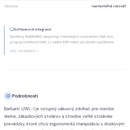
Obsluha
nastaviteľná rukoväť
Softwarová integrace
Systémy BARBARIC disponují otevřenými rozhraními. Náš tým
propojí UniWood UWL 1 s vaším ERP nebo výrobním systémem.
VÍCE INFORMACÍ
Podrobnosti
Barbaric UWL-1 je vstupný vákuový zdvíhač pre menšie
dielne, zákazkových stolárov a stredne veľké stolárske
prevádzky, ktoré chcú ergonomickú manipuláciu s doskovým