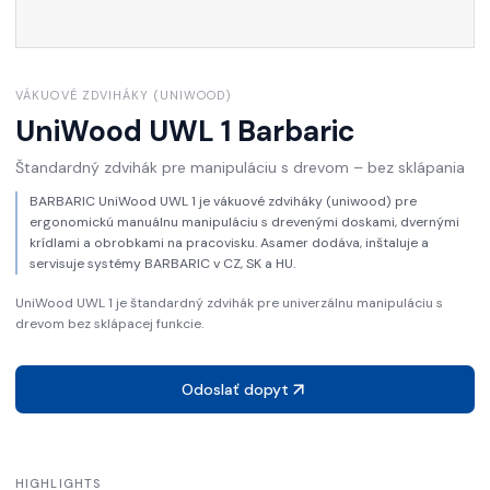
VÁKUOVÉ ZDVIHÁKY (UNIWOOD)
UniWood UWL 1
Barbaric
Štandardný zdvihák pre manipuláciu s drevom – bez sklápania
BARBARIC UniWood UWL 1 je vákuové zdviháky (uniwood) pre
ergonomickú manuálnu manipuláciu s drevenými doskami, dvernými
krídlami a obrobkami na pracovisku. Asamer dodáva, inštaluje a
servisuje systémy BARBARIC v CZ, SK a HU.
UniWood UWL 1 je štandardný zdvihák pre univerzálnu manipuláciu s
drevom bez sklápacej funkcie.
Odoslať dopyt
HIGHLIGHTS