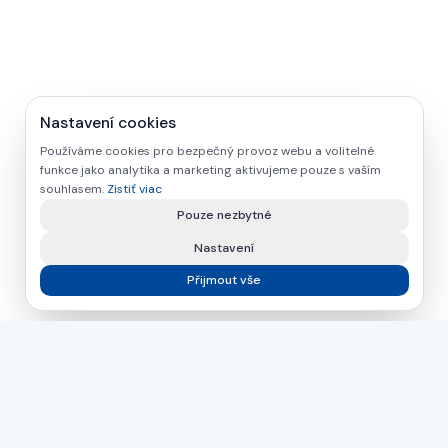
Nastavení cookies
Používáme cookies pro bezpečný provoz webu a volitelné
funkce jako analytika a marketing aktivujeme pouze s vaším
souhlasem.
Zistiť viac
Pouze nezbytné
Nastavení
Přijmout vše
asamer technologie
GMBH
Už viac ako 30 rokov váš partner pre priemyselné riešenia