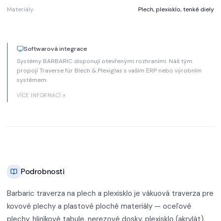
Materiály
Plech, plexisklo, tenké diely
Softwarová integrace
Systémy BARBARIC disponují otevřenými rozhraními. Náš tým
propojí Traverse für Blech & Plexiglas s vaším ERP nebo výrobním
systémem.
VÍCE INFORMACÍ
Podrobnosti
Barbaric traverza na plech a plexisklo je vákuová traverza pre
kovové plechy a plastové ploché materiály — oceľové
plechy, hliníkové tabule, nerezové dosky, plexisklo (akrylát),