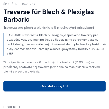
ŠPECIÁLNE TRAVERZY
Traverse für Blech & Plexiglas
Barbaric
Traverza pre plech a plexisklo s 8 mechovými prísavkami
BARBARIC Traverse für Blech & Plexiglas je špeciálne traverzy pre
bezpečnú vákuovú manipuláciu so špeciálnymi obrobkami, ako sú
tenké dosky, dvere so sklenenými výrezmi alebo plechové a plexisklové
diely. Asamer dodáva, inštaluje a servisuje systémy BARBARIC v CZ, SK
a HU.
Táto špeciálna traverza s 8 mechovými prísavkami (Ø 115 mm) na
predĺženej nastaviteľnej traverze je vhodná na manipuláciu s tenkými
dielmi z plechu a plexiskla.
Odoslať dopyt
HIGHLIGHTS