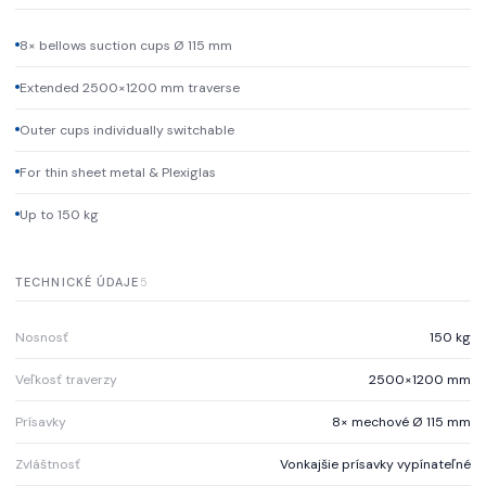
8× bellows suction cups Ø 115 mm
Extended 2500×1200 mm traverse
Outer cups individually switchable
For thin sheet metal & Plexiglas
Up to 150 kg
TECHNICKÉ ÚDAJE
5
Nosnosť
150 kg
Veľkosť traverzy
2500×1200 mm
Prísavky
8× mechové Ø 115 mm
Zvláštnosť
Vonkajšie prísavky vypínateľné