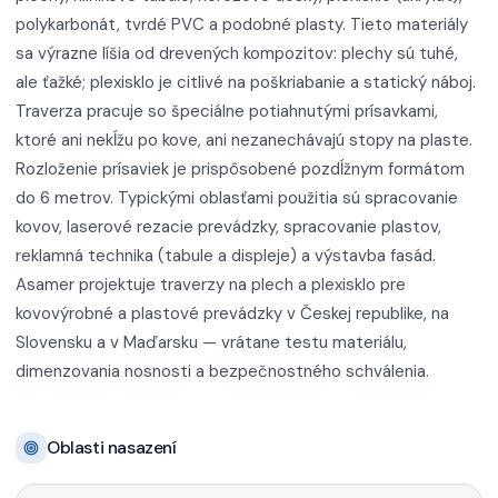
polykarbonát, tvrdé PVC a podobné plasty. Tieto materiály
sa výrazne líšia od drevených kompozitov: plechy sú tuhé,
ale ťažké; plexisklo je citlivé na poškriabanie a statický náboj.
Traverza pracuje so špeciálne potiahnutými prísavkami,
ktoré ani nekĺžu po kove, ani nezanechávajú stopy na plaste.
Rozloženie prísaviek je prispôsobené pozdĺžnym formátom
do 6 metrov. Typickými oblasťami použitia sú spracovanie
kovov, laserové rezacie prevádzky, spracovanie plastov,
reklamná technika (tabule a displeje) a výstavba fasád.
Asamer projektuje traverzy na plech a plexisklo pre
kovovýrobné a plastové prevádzky v Českej republike, na
Slovensku a v Maďarsku — vrátane testu materiálu,
dimenzovania nosnosti a bezpečnostného schválenia.
Oblasti nasazení