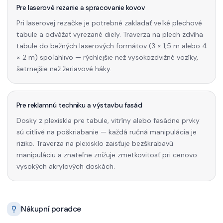
Pre laserové rezanie a spracovanie kovov
Pri laserovej rezačke je potrebné zakladať veľké plechové
tabule a odvážať vyrezané diely. Traverza na plech zdvíha
tabule do bežných laserových formátov (3 × 1,5 m alebo 4
× 2 m) spoľahlivo — rýchlejšie než vysokozdvižné vozíky,
šetrnejšie než žeriavové háky.
Pre reklamnú techniku a výstavbu fasád
Dosky z plexiskla pre tabule, vitríny alebo fasádne prvky
sú citlivé na poškriabanie — každá ručná manipulácia je
riziko. Traverza na plexisklo zaisťuje bezškrabavú
manipuláciu a znateľne znižuje zmetkovitosť pri cenovo
vysokých akrylových doskách.
Nákupní poradce