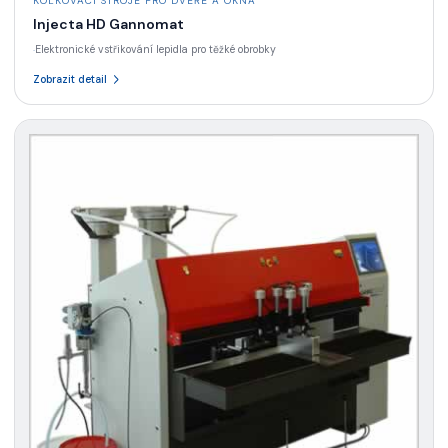
KOLKOVACÍ STROJE PRO DVEŘE A OKNA
Injecta HD Gannomat
Elektronické vstřikování lepidla pro těžké obrobky
·
Zobrazit detail